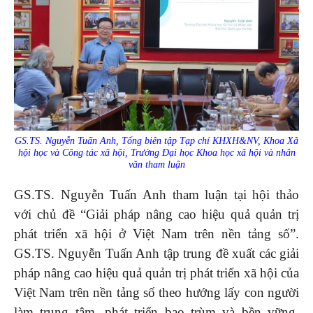
GS.TS. Nguyễn Tuấn Anh, Tổng biên tập Tạp chí KHXH&NV, Khoa Xã
hội học và Công tác xã hội, Trường Đại học Khoa học xã hội và nhân
văn tham luận
GS.TS. Nguyễn Tuấn Anh tham luận tại hội thảo
với chủ đề “Giải pháp nâng cao hiệu quả quản trị
phát triển xã hội ở Việt Nam trên nền tảng số”.
GS.TS. Nguyễn Tuấn Anh tập trung đề xuất các giải
pháp nâng cao hiệu quả quản trị phát triển xã hội của
Việt Nam trên nền tảng số theo hướng lấy con người
làm trung tâm, phát triển bao trùm và bền vững.