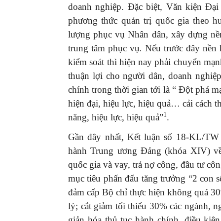
doanh nghiệp. Đặc biệt, Văn kiện Đạ
phương thức quản trị quốc gia theo hư
lượng phục vụ Nhân dân, xây dựng nền
trung tâm phục vụ
.
Nếu trước đây nền h
kiểm soát thì hiện nay phải chuyển mạn
thuận lợi cho người dân, doanh nghiệ
chính trong thời gian tới là “ Đột phá 
hiện đại, hiệu lực, hiệu quả… cải cách t
1
năng, hiệu lực, hiệu quả”
.
Gần đây nhất, Kết luận số 18-KL/TW 
hành Trung ương Đảng (khóa XIV) về K
quốc gia và vay, trả nợ công, đầu tư c
mục tiêu phấn đấu tăng trưởng “2 con s
đảm cấp Bộ chỉ thực hiện không quá 30
lý; cắt giảm tối thiểu 30% các ngành, n
giản hóa thủ tục hành chính, điều ki