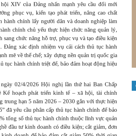
i hội XIV của Đảng nhấn mạnh yêu cầu đổi mới
ớng phục vụ, kiến tạo phát triển, nâng cao chất
 hành chính lấy người dân và doanh nghiệp làm
ành chính chủ yếu thực hiện chức năng quản lý,
h sang chức năng hỗ trợ, phục vụ và tạo điều kiện
p. Đảng xác định nhiệm vụ cải cách thủ tục hành
mạnh mẽ về thể chế; xây dựng nền quản trị quốc gia
hủ tục hành chính triệt để, bảo đảm hoạt động hiệu
ngày 02/4/2026 Hội nghị lần thứ hai Ban Chấp
ế hoạch phát triển kinh tế – xã hội, tài chính
ông trung hạn 5 năm 2026 – 2030 gắn với thực hiện
ố” đã yêu cầu phân cấp thủ tục hành chính để bảo
% tổng số thủ tục hành chính thuộc lĩnh vực quản
ghề đầu tư kinh doanh có điều kiện; cắt giảm, đơn
ện kinh doanh để bảo đảm cắt giảm 50% thời gian