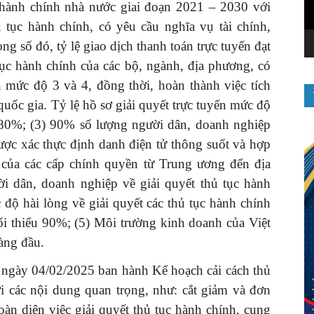
h hành chính nhà nước giai đoạn 2021 – 2030 với
tục hành chính, có yêu cầu nghĩa vụ tài chính,
ong số đó, tỷ lệ giao dịch thanh toán trực tuyến đạt
tục hành chính của các bộ, ngành, địa phương, có
n mức độ 3 và 4, đồng thời, hoàn thành việc tích
uốc gia. Tỷ lệ hồ sơ giải quyết trực tuyến mức độ
ểu 80%; (3) 90% số lượng người dân, doanh nghiệp
ược xác thực định danh điện tử thông suốt và hợp
in của các cấp chính quyền từ Trung ương đến địa
i dân, doanh nghiệp về giải quyết thủ tục hành
 độ hài lòng về giải quyết các thủ tục hành chính
tối thiểu 90%; (5) Môi trường kinh doanh của Việt
àng đầu.
ngày 04/02/2025 ban hành Kế hoạch cải cách thủ
i các nội dung quan trọng, như: cắt giảm và đơn
oàn diện việc giải quyết thủ tục hành chính, cung