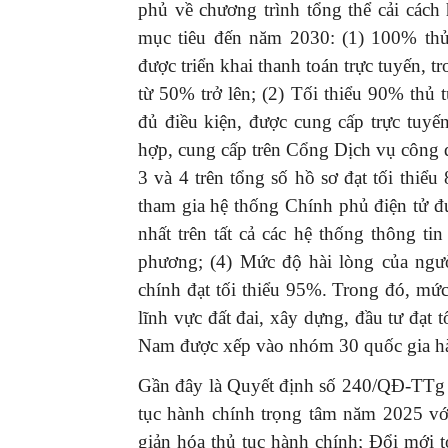
phủ về chương trình tổng thể cải các
mục tiêu đến năm 2030: (1) 100% thủ 
được triển khai thanh toán trực tuyến, tr
từ 50% trở lên; (2) Tối thiểu 90% thủ 
đủ điều kiện, được cung cấp trực tuyế
hợp, cung cấp trên Cổng Dịch vụ công q
3 và 4 trên tổng số hồ sơ đạt tối thi
tham gia hệ thống Chính phủ điện tử đ
nhất trên tất cả các hệ thống thông t
phương; (4) Mức độ hài lòng của ngườ
chính đạt tối thiểu 95%. Trong đó, mức
lĩnh vực đất đai, xây dựng, đầu tư đạt 
Nam được xếp vào nhóm 30 quốc gia h
Gần đây là Quyết định số 240/QĐ-TTg 
tục hành chính trọng tâm năm 2025 vớ
giản hóa thủ tục hành chính; Đổi mới t