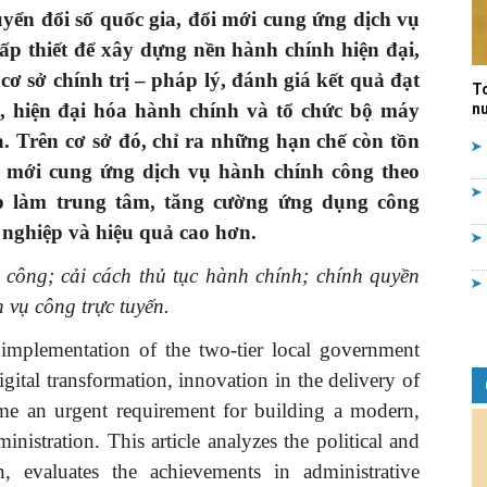
ển đổi số quốc gia, đổi mới cung ứng dịch vụ
Quản
ấp thiết để xây dựng nền hành chính hiện đại,
 cơ sở chính trị – pháp lý, đánh giá kết quả đạt
T
h, hiện đại hóa hành chính và tổ chức bộ máy
nư
. Trên cơ sở đó, chỉ ra những hạn chế còn tồn
ổi mới cung ứng dịch vụ hành chính công theo
lý
p làm trung tâm, tăng cường ứng dụng công
nghiệp và hiệu quả cao hơn.
 công; cải cách thủ tục hành chính; chính quyền
 vụ công trực tuyến.
nhà
 implementation of the two-tier local government
igital transformation, innovation in the delivery of
ome an urgent requirement for building a modern,
ministration. This article analyzes the political and
nước
n, evaluates the achievements in administrative