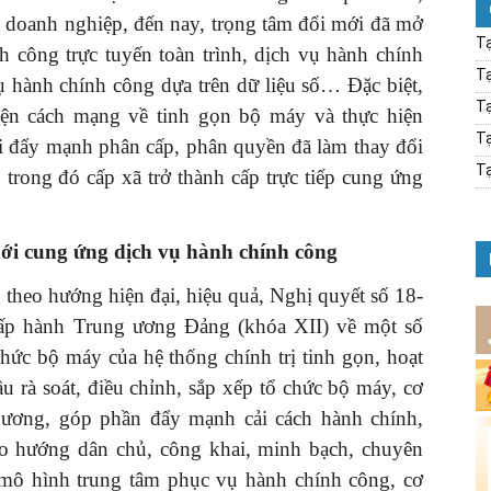
à doanh nghiệp, đến nay, trọng tâm đổi mới đã mở
Tạ
 công trực tuyến toàn trình, dịch vụ hành chính
Tạ
ụ hành chính công dựa trên dữ liệu số… Đặc biệt,
Tạ
iện cách mạng về tinh gọn bộ máy và thực hiện
Tạ
i đẩy mạnh phân cấp, phân quyền đã làm thay đổi
Tạ
 trong đó cấp xã trở thành cấp trực tiếp cung ứng
 mới cung ứng dịch vụ hành chính công
 theo hướng hiện đại, hiệu quả, Nghị quyết số 18-
p hành Trung ương Đảng (khóa XII) về một số
chức bộ máy của hệ thống chính trị tinh gọn, hoạt
ầu rà soát, điều chỉnh, sắp xếp tổ chức bộ máy, cơ
hương, góp phần đẩy mạnh cải cách hành chính,
heo hướng dân chủ, công khai, minh bạch, chuyên
ả mô hình trung tâm phục vụ hành chính công, cơ