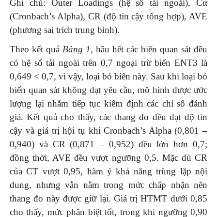
Ghi chú: Outer Loadings (hệ số tải ngoài), Cα
(Cronbach’s Alpha), CR (độ tin cậy tổng hợp), AVE
(phương sai trích trung bình).
Theo kết quả
Bảng 1,
hầu hết các biến quan sát đều
có hệ số tải ngoài trên 0,7 ngoại trừ biến ENT3 là
0,649 < 0,7, vì vậy, loại bỏ biến này. Sau khi loại bỏ
biến quan sát không đạt yêu cầu, mô hình được ước
lượng lại nhằm tiếp tục kiểm định các chỉ số đánh
giá. Kết quả cho thấy, các thang đo đều đạt độ tin
cậy và giá trị hội tụ khi Cronbach’s Alpha (0,801 –
0,940) và CR (0,871 – 0,952) đều lớn hơn 0,7;
đồng thời, AVE đều vượt ngưỡng 0,5. Mặc dù CR
của CT vượt 0,95, hàm ý khả năng trùng lặp nội
dung, nhưng vẫn nằm trong mức chấp nhận nên
thang đo này được giữ lại. Giá trị HTMT dưới 0,85
cho thấy, mức phân biệt tốt, trong khi ngưỡng 0,90