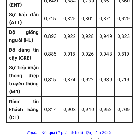
0,649
0,884
0,739
0,851
0,660
(ENT)
Sự hấp dẫn
0,715
0,825
0,801
0,871
0,629
(ATT)
Độ giống
0,893
0,922
0,928
0,949
0,823
người (HL)
Độ đáng tin
0,885
0,918
0,926
0,948
0,819
cậy (CRE)
Sự tiếp nhận
thông điệp
0,815
0,874
0,922
0,939
0,719
truyền thông
(MR)
Niềm tin
khách hàng
0,817
0,903
0,940
0,952
0,769
(CT)
Nguồn:
Kết quả từ phân tích dữ liệu, năm 2026.