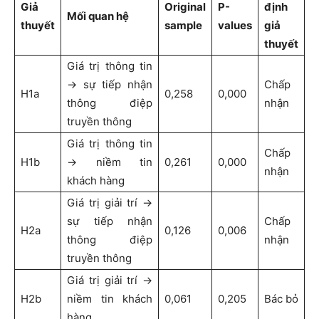
Giả
Original
P-
định
Mối quan hệ
thuyết
sample
values
giả
thuyết
Giá trị thông tin
→ sự tiếp nhận
Chấp
H1a
0,258
0,000
thông điệp
nhận
truyền thông
Giá trị thông tin
Chấp
H1b
→ niềm tin
0,261
0,000
nhận
khách hàng
Giá trị giải trí →
sự tiếp nhận
Chấp
H2a
0,126
0,006
thông điệp
nhận
truyền thông
Giá trị giải trí →
H2b
niềm tin khách
0,061
0,205
Bác bỏ
hàng