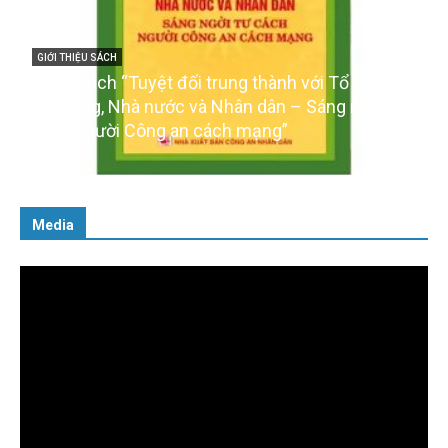
đối trung thành với Tổ quốc,
GIỚI THIỆU SÁCH
c và Nhân dân – Sáng ngời tư
Ra mắt ba cuốn sách ả
an cách mạng”
của Đảng
16/01/2026
Media
Trình
chơi
Video