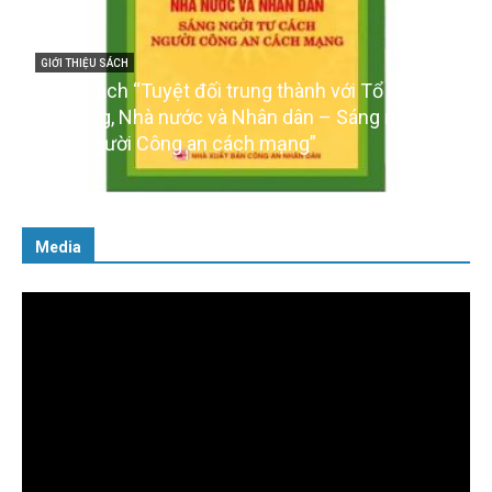
ành với Tổ quốc,
GIỚI THIỆU SÁCH
n – Sáng ngời tư
Ra mắt ba cuốn sách ảnh chào mừng
g”
của Đảng
16/01/2026
Media
Trình
chơi
Video