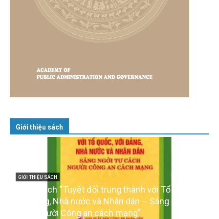
Giới thiệu sách
GIỚI THIỆU SÁCH
Cuốn sách “Tuyệt đối trung thành với Tổ quốc,
với Đảng, Nhà nước và Nhân dân – Sáng ngời tư
cách người Công an cách mạng”