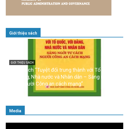
Giới thiệu sách
GIỚI THIỆU SÁCH
Cuốn sách “Tuyệt đối trung thành với Tổ quốc,
với Đảng, Nhà nước và Nhân dân – Sáng ngời tư
cách người Công an cách mạng”
06/02/2025
Media
Trình