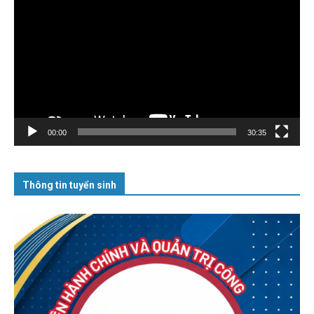
chơi
Video
00:00
30:35
Thông tin tuyển sinh