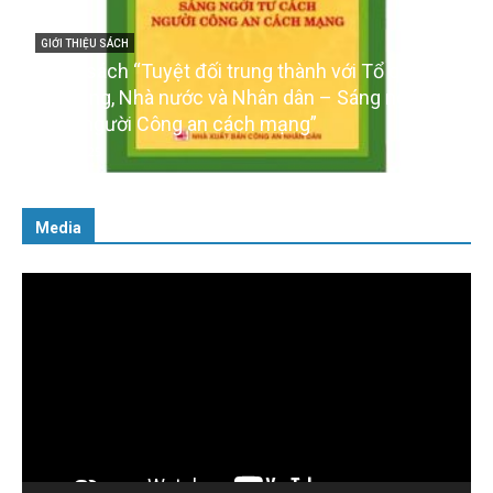
ốc,
GIỚI THIỆU SÁCH
i tư
Ra mắt ba cuốn sách ảnh chào mừng Đại hội XIV
của Đảng
16/01/2026
Media
Trình
chơi
Video