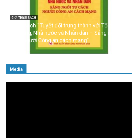
GIỚI THIỆU SÁCH
Cuốn sách “Tuyệt đối trung thành với Tổ quốc,
với Đảng, Nhà nước và Nhân dân – Sáng ngời tư
cách người Công an cách mạng”
06/02/2025
Media
Trình
chơi
Video