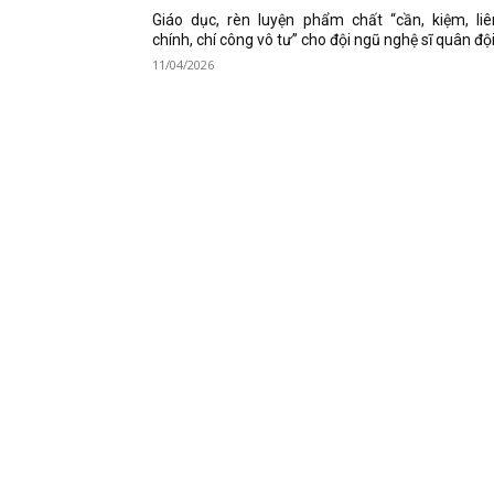
Giáo dục, rèn luyện phẩm chất “cần, kiệm, li
chính, chí công vô tư” cho đội ngũ nghệ sĩ quân độ
11/04/2026