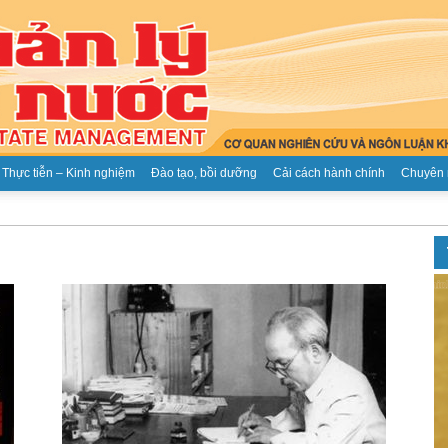
Thực tiễn – Kinh nghiệm
Đào tạo, bồi dưỡng
Cải cách hành chính
Chuyên 
Tạp
chí