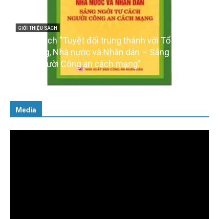
c,
GIỚI THIỆU SÁCH
 tư
Ra mắt ba cuốn sách ảnh chào mừng Đại hội XIV
của Đảng
16/01/2026
Media
Trình
chơi
Video