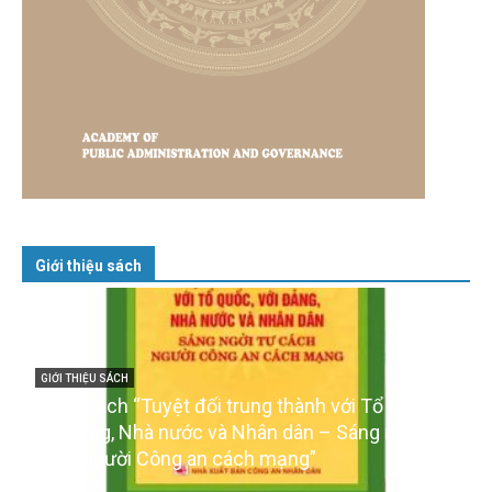
Giới thiệu sách
GIỚI THIỆU SÁCH
Cuốn sách “Tuyệt đối trung thành với Tổ quốc,
với Đảng, Nhà nước và Nhân dân – Sáng ngời tư
cách người Công an cách mạng”
06/02/2025