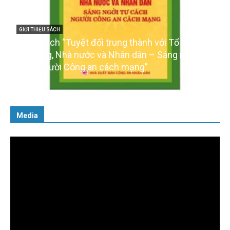
trung thành với Tổ quốc,
GIỚI THIỆU SÁCH
 Nhân dân – Sáng ngời tư
Ra mắt ba cuốn sách ảnh c
cách mạng”
của Đảng
16/01/2026
Media
Trình
chơi
Video