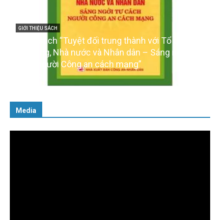
ới Tổ quốc,
GIỚI THIỆU SÁCH
Sáng ngời tư
Ra mắt ba cuốn sách ảnh chào mừng Đại
của Đảng
16/01/2026
Media
Trình
chơi
Video