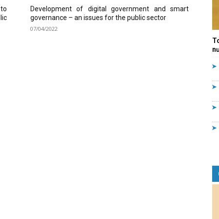
to
Development of digital government and smart
Quản
ic
governance – an issues for the public sector
07/04/2022
T
nư
lý
nhà
nước