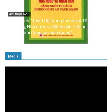
 với Tổ quốc,
GIỚI THIỆU SÁCH
– Sáng ngời tư
Ra mắt ba cuốn sách ảnh chào mừng Đ
của Đảng
16/01/2026
Media
Trình
chơi
Video