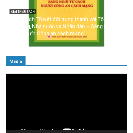
quốc,
GIỚI THIỆU SÁCH
gời tư
Ra mắt ba cuốn sách ảnh chào mừng Đại hội X
của Đảng
16/01/2026
Media
Trình
chơi
Video