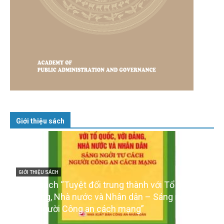
Giới thiệu sách
GIỚI THIỆU SÁCH
Cuốn sách “Tuyệt đối trung thành với Tổ quốc,
với Đảng, Nhà nước và Nhân dân – Sáng ngời tư
cách người Công an cách mạng”
06/02/2025