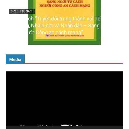
g thành với Tổ quốc,
GIỚI THIỆU SÁCH
ân dân – Sáng ngời tư
Ra mắt ba cuốn sách ảnh chào
 mạng”
của Đảng
16/01/2026
Media
Trình
chơi
Video