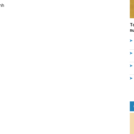
ảnh
Quản
T
nư
lý
nhà
nước