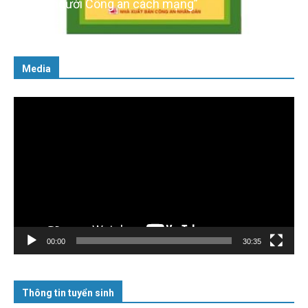
cách người Công an cách mạng”
06/02/2025
Media
Trình
chơi
Video
00:00
30:35
Thông tin tuyển sinh