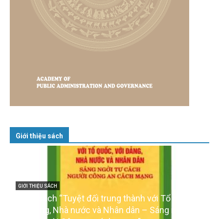
Giới thiệu sách
GIỚI THIỆU SÁCH
Cuốn sách “Tuyệt đối trung thành với Tổ quốc,
với Đảng, Nhà nước và Nhân dân – Sáng ngời tư