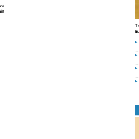
và
Quản
hĩa
T
nư
lý
nhà
nước