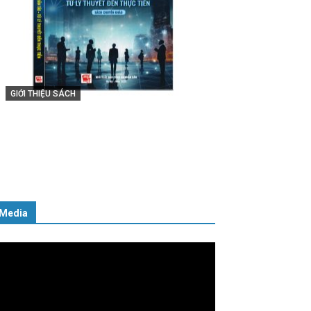
GIỚI THIỆU SÁCH
Cuốn sách “Tuyệt đối trung thành
với Tổ quốc, với Đảng, Nhà nước và
Nhân dân – Sáng ngời tư cách
người Công an cách mạng”
06/02/2025
Media
ình
ơi
deo