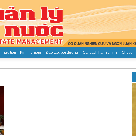
Thực tiễn – Kinh nghiệm
Đào tạo, bồi dưỡng
Cải cách hành chính
Chuyên 
Tạp
chí