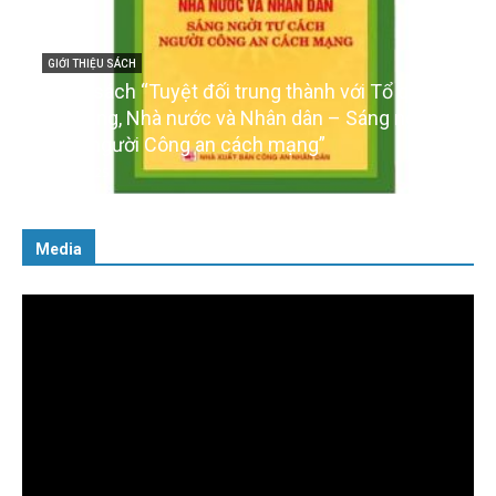
GIỚI THIỆU SÁCH
Cuốn sách “Tuyệt đối trung thành với Tổ quốc,
với Đảng, Nhà nước và Nhân dân – Sáng ngời tư
cách người Công an cách mạng”
06/02/2025
Media
Trình
chơi
Video