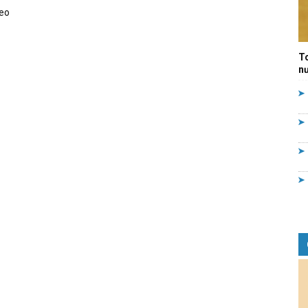
eo
Quản
T
nư
lý
nhà
nước