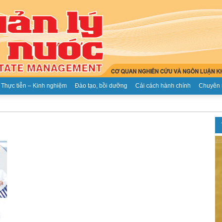
Thực tiễn – Kinh nghiệm
Đào tạo, bồi dưỡng
Cải cách hành chính
Chuyên 
Tạp
chí