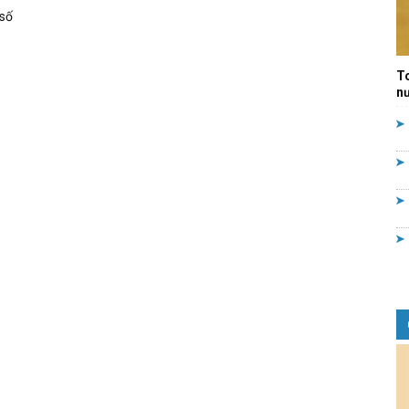
 số
Quản
T
nư
lý
nhà
nước