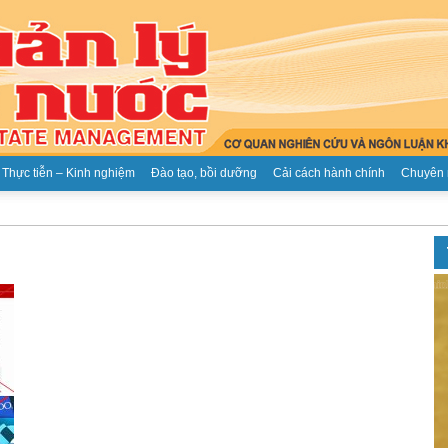
Thực tiễn – Kinh nghiệm
Đào tạo, bồi dưỡng
Cải cách hành chính
Chuyên 
Tạp
chí