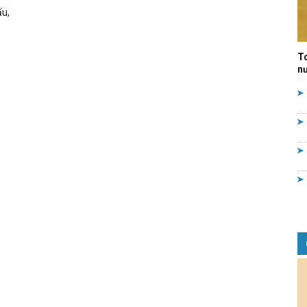
ấu,
Quản
T
nư
lý
nhà
nước