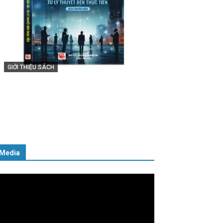
GIỚI THIỆU SÁCH
Cuốn sách “Tuyệt đối trung thành
với Tổ quốc, với Đảng, Nhà nước và
Nhân dân – Sáng ngời tư cách
người Công an cách mạng”
06/02/2025
Media
ình
ơi
deo