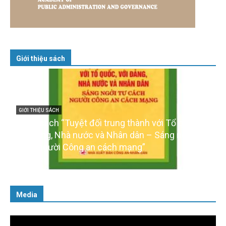
Giới thiệu sách
GIỚI THIỆU SÁCH
Cuốn sách “Tuyệt đối trung thành với Tổ quốc,
với Đảng, Nhà nước và Nhân dân – Sáng ngời tư
cách người Công an cách mạng”
06/02/2025
Media
Trình