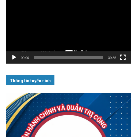
chơi
Video
00:00
30:35
Thông tin tuyển sinh