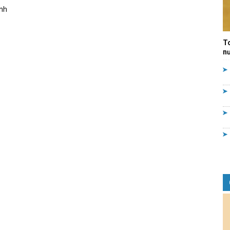
anh
Quản
T
nư
lý
nhà
nước