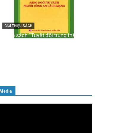
GIỚI THIỆU SÁCH
Ra mắt ba cuốn sách ảnh chào
mừng Đại hội XIV của Đảng
16/01/2026
Media
ình
ơi
deo