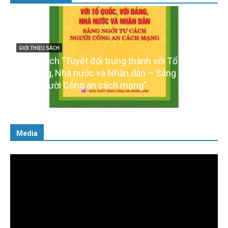
ới Tổ quốc,
GIỚI THIỆU SÁCH
Sáng ngời tư
Ra mắt ba cuốn sách ảnh chào mừng Đại
của Đảng
16/01/2026
Media
Trình
chơi
Video