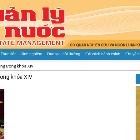
Thực tiễn – Kinh nghiệm
Đào tạo, bồi dưỡng
Cải cách hành chính
Chuyên 
ng ương khóa XIV
Tạp
ơng khóa XIV
chí