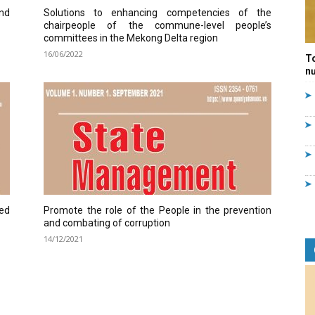
and
Solutions to enhancing competencies of the
Quản
chairpeople of the commune-level people’s
committees in the Mekong Delta region
16/06/2022
T
nư
lý
nhà
ned
Promote the role of the People in the prevention
and combating of corruption
14/12/2021
nước