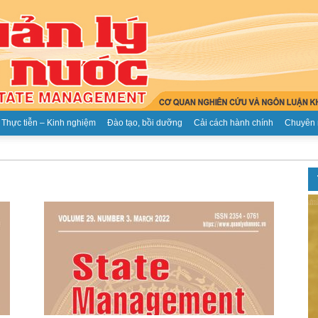
Thực tiễn – Kinh nghiệm
Đào tạo, bồi dưỡng
Cải cách hành chính
Chuyên 
Tạp
chí