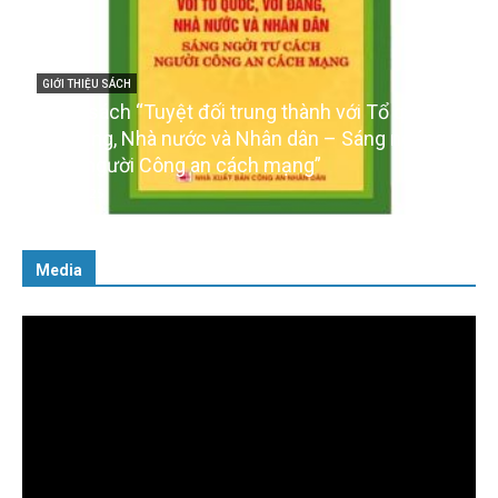
GIỚI THIỆU SÁCH
Cuốn sách “Tuyệt đối trung thành với Tổ quốc,
với Đảng, Nhà nước và Nhân dân – Sáng ngời tư
cách người Công an cách mạng”
06/02/2025
Media
Trình
chơi
Video