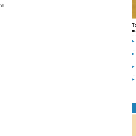
nh
Quản
T
nư
lý
nhà
nước