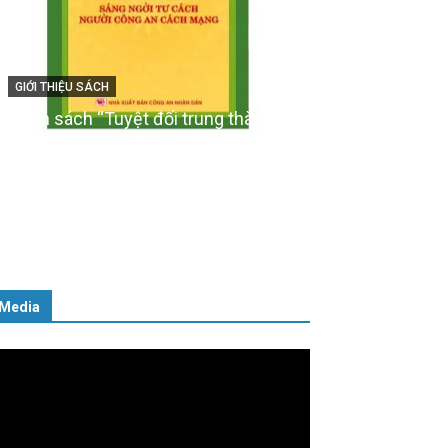
GIỚI THIỆU SÁCH
Cuốn sách “Tuyệt đối trung thà
với Tổ quốc, với Đảng, Nhà nước
i – Từ lý thuyết đến
Nhân dân – Sáng ngời tư cách
người Công an cách mạng”
06/02/2025
Media
ình
ơi
deo