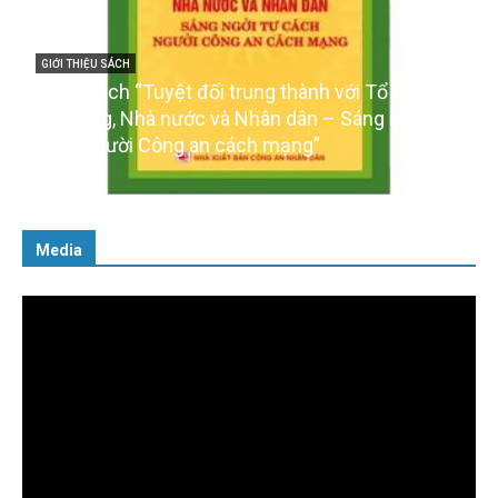
GIỚI THIỆU SÁCH
Ra mắt ba cuốn sách ảnh chào mừng Đại hội XIV
của Đảng
16/01/2026
Media
Trình
chơi
Video