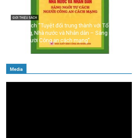
GIỚI THIỆU SÁCH
Cuốn sách “Tuyệt đối trung thành với Tổ quốc,
với Đảng, Nhà nước và Nhân dân – Sáng ngời tư
cách người Công an cách mạng”
06/02/2025
Media
Trình
chơi
Video