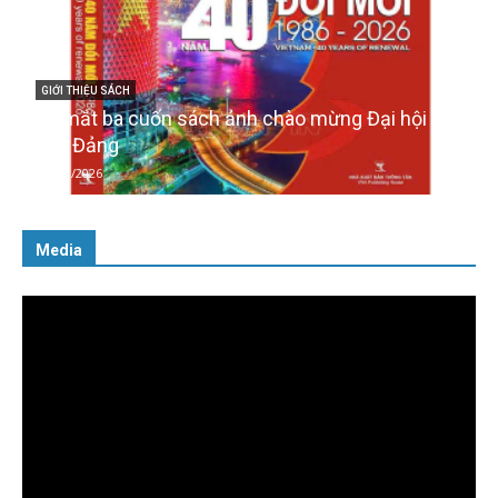
IV
GIỚI THIỆU SÁCH
Quản trị nhân tài – Từ lý thuyết đến thực tiễn
08/12/2025
Media
Trình
chơi
Video