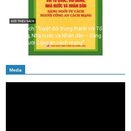
GIỚI THIỆU SÁCH
Cuốn sách “Tuyệt đối trung thành với Tổ quốc,
với Đảng, Nhà nước và Nhân dân – Sáng ngời tư
cách người Công an cách mạng”
06/02/2025
Media
Trình
chơi
Video