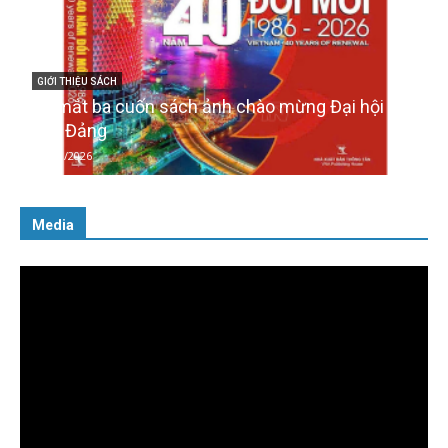
V
GIỚI THIỆU SÁCH
Quản trị nhân tài – Từ lý thuyết đến thực tiễn
08/12/2025
Media
Trình
chơi
Video