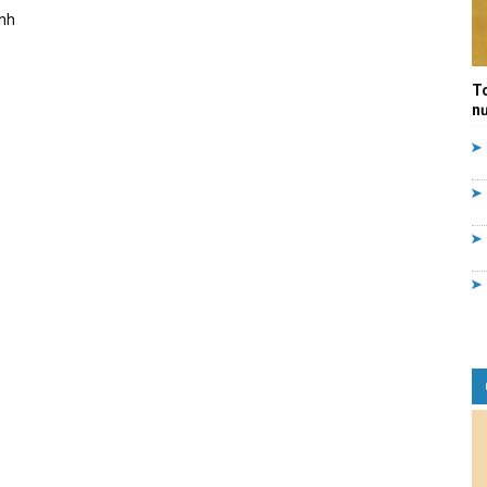
ính
Quản
T
nư
lý
nhà
nước