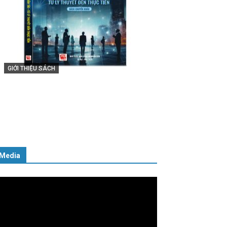
GIỚI THIỆU SÁCH
Cuốn sách “Tuyệt đối trung thành
với Tổ quốc, với Đảng, Nhà nước và
Nhân dân – Sáng ngời tư cách
người Công an cách mạng”
06/02/2025
Media
ình
ơi
deo