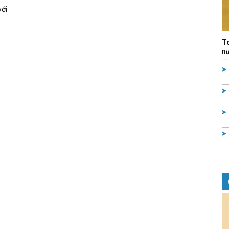
với
Quản
T
nư
lý
nhà
nước