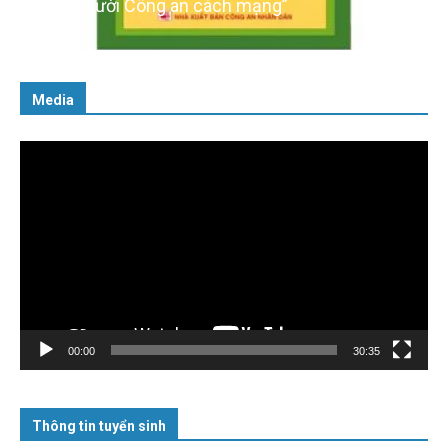
cách người Công an cách mạng”
06/02/2025
Media
Trình
chơi
Video
00:00
30:35
Thông tin tuyển sinh