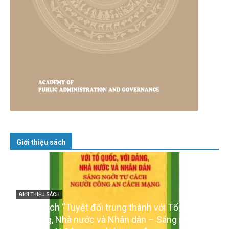
Giới thiệu sách
GIỚI THIỆU SÁCH
Cuốn sách “Tuyệt đối trung thành với Tổ quốc,
với Đảng, Nhà nước và Nhân dân – Sáng ngời tư