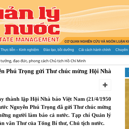
Thực tiễn – Kinh nghiệm
Đào tạo, bồi dưỡng
Cải cách hành chính
Chuyên 
 tưởng, đạo đức, phong cách Chủ tịch Hồ Chí Minh
Tạp
yễn Phú Trọng gửi Thư chúc mừng Hội Nhà
 thành lập Hội Nhà báo Việt Nam (21/4/1950
chí
h nước Nguyễn Phú Trọng đã gửi Thư chúc mừng
hững người làm báo cả nước. Tạp chí Quản lý
oàn văn Thư của Tổng Bí thư, Chủ tịch nước.