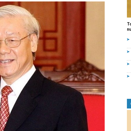
Quản
T
nư
lý
nhà
nước