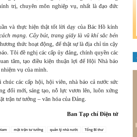
ính trị, chuyên môn nghiệp vụ, nhất là đạo đức
ần và thực hiện thật tốt lời dạy của Bác Hồ kính
cách mạng. Cây bút, trang giấy là vũ khí sắc bén
hương thức hoạt động, để thật sự là địa chỉ tin cậy
báo. Tôi đề nghị các cấp ủy đảng, chính quyền các
quan tâm, tạo điều kiện thuận lợi để Hội Nhà báo
t nhiệm vụ của mình.
ôi chúc các cấp hội, hội viên, nhà báo cả nước sức
g đổi mới, sáng tạo, nỗ lực vươn lên, luôn xứng
mặt trận tư tưởng – văn hóa của Đảng.
Ban Tạp chí Điện tử
 Nam
mặt trận tư tưởng
quản lý nhà nước
Tổng Bí thư