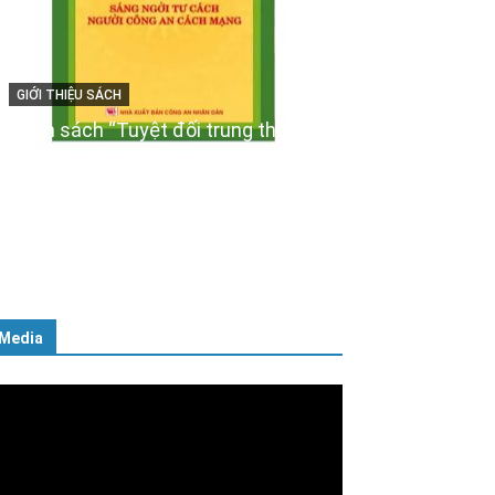
GIỚI THIỆU SÁCH
Ra mắt ba cuốn sách ảnh chào
mừng Đại hội XIV của Đảng
16/01/2026
Media
ình
ơi
deo