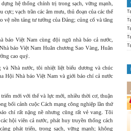
 dựng hệ thống chính trị trong sạch, vững mạnh,
u cực; vạch trần các âm mưu, thủ đoạn của các thế
Tạ
bảo vệ nền tảng tư tưởng của Đảng; củng cố và tăng
Tạ
Tạ
Tạ
à báo Việt Nam cùng đội ngũ nhà báo cả nước,
Tạ
i Nhà báo Việt Nam Huân chương Sao Vàng, Huân
ởng cao quý.
 và Nhà nước, tôi nhiệt liệt biểu dương và chúc
ủa Hội Nhà báo Việt Nam và giới báo chí cả nước
triển mới với thế và lực mới, nhiều thời cơ, thuận
rong bối cảnh cuộc Cách mạng công nghiệp lần thứ
báo chí rất nặng nề nhưng cũng rất vẻ vang. Tôi
c hội viên cả nước, phát huy truyền thống cách
àng phát triển, trong sạch, vững mạnh; không