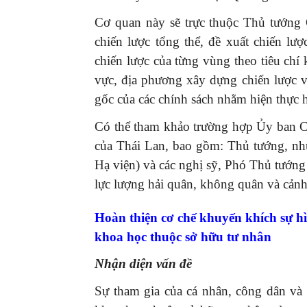
Cơ quan này sẽ trực thuộc Thủ tướng 
chiến lược tổng thể, đề xuất chiến lượ
chiến lược của từng vùng theo tiêu chí
vực, địa phương xây dựng chiến lược v
GIỚI THIỆU SÁCH
gốc của các chính sách nhằm hiện thực h
Ra mắt ba cuốn sách ả
Có thể tham khảo trường hợp Ủy ban Ch
mừng Đại hội XIV của 
của Thái Lan, bao gồm: Thủ tướng, nh
16/01/2026
Hạ viện) và các nghị sỹ, Phó Thủ tướ
lực lượng hải quân, không quân và cản
Hoàn thiện cơ chế khuyến khích sự hì
khoa học thuộc sở hữu tư nhân
Nhận diện vấn đề
Sự tham gia của cá nhân, công dân và 