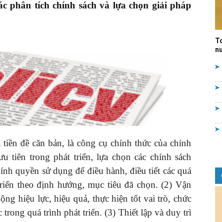
ác phân tích chính sách và lựa chọn giải pháp
Quản
T
nư
lý
 tiền đề căn bản, là công cụ chính thức của chính
nhà
u tiên trong phát triển, lựa chọn các chính sách
ính quyền sử dụng để điều hành, điều tiết các quá
 triển theo định hướng, mục tiêu đã chọn. (2) Vận
ng hiệu lực, hiệu quả, thực hiện tốt vai trò, chức
nước
rong quá trình phát triển. (3) Thiết lập và duy trì