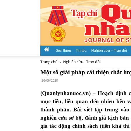
Giới thiệu
Tin tức
Nghiên cứu – Trao đổi
Trang chủ
Nghiên cứu - Trao đổi
Một số giải pháp cải thiện chất l
26/06/2020
(Quanlynhanuoc.vn) –
Hoạch định c
mục tiêu, liên quan đến nhiều bên v
thành phần. Bài viết tập trung vào
nghiên cứu sơ bộ, đánh giá kịch bản 
giá tác động chính sách (tiền khả th