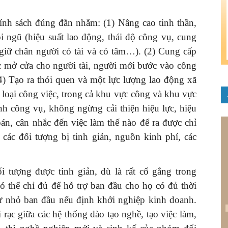
hính sách đúng đắn nhằm: (1) Nâng cao tinh thần,
i ngũ (hiệu suất lao động, thái độ công vụ, cung
ể giữ chân người có tài và có tâm…). (2) Cung cấp
c mở cửa cho người tài, người mới bước vào công
4) Tạo ra thói quen và một lực lượng lao động xã
 loại công việc, trong cả khu vực công và khu vực
ình công vụ, không ngừng cải thiện hiệu lực, hiệu
án, cân nhắc đến việc làm thế nào để ra được chỉ
, các đối tượng bị tinh giản, nguồn kinh phí, các
i tượng được tinh giản, dù là rất cố gắng trong
 thể chỉ đủ để hỗ trợ ban đầu cho họ có đủ thời
tư nhỏ ban đầu nếu định khởi nghiệp kinh doanh.
ời rạc giữa các hệ thống đào tạo nghề, tạo việc làm,