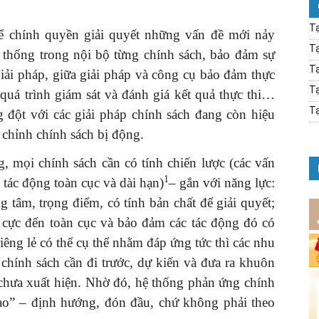
Tạ
để chính quyền giải quyết những vấn đề mới nảy
Tạ
ệ thống trong nội bộ từng chính sách, bảo đảm sự
Tạ
giải pháp, giữa giải pháp và công cụ bảo đảm thực
Tạ
i quá trình giám sát và đánh giá kết quả thực thi…
Tạ
 đột với các giải pháp chính sách đang còn hiệu
u chỉnh chính sách bị động.
, mọi chính sách cần có tính chiến lược (các vấn
1
c tác động toàn cục và dài hạn)
– gắn với năng lực:
 tâm, trọng điểm, có tính bản chất để giải quyết;
h cực đến toàn cục và bảo đảm các tác động đó có
riêng lẻ có thể cụ thể nhằm đáp ứng tức thì các nhu
chính sách cần đi trước, dự kiến và đưa ra khuôn
 chưa xuất hiện. Nhờ đó, hệ thống phản ứng chính
tạo” – định hướng, đón đầu, chứ không phải theo