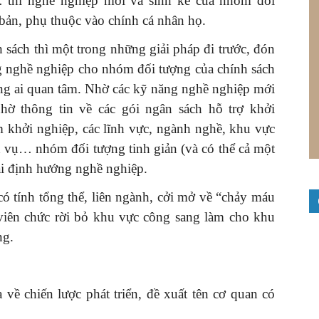
… thì nghề nghiệp mới và sinh kế của nhóm đối
 bản, phụ thuộc vào chính cá nhân họ.
 sách thì một trong những giải pháp đi trước, đón
ớng nghề nghiệp cho nhóm đối tượng của chính sách
ững ai quan tâm. Nhờ các kỹ năng nghề nghiệp mới
hờ thông tin về các gói ngân sách hỗ trợ khởi
m khởi nghiệp, các lĩnh vực, ngành nghề, khu vực
h vụ… nhóm đối tượng tinh giản (và có thể cả một
ái định hướng nghề nghiệp.
ó tính tổng thể, liên ngành, cởi mở về “chảy máu
 viên chức rời bỏ khu vực công sang làm cho khu
ng.
về chiến lược phát triển, đề xuất tên cơ quan có