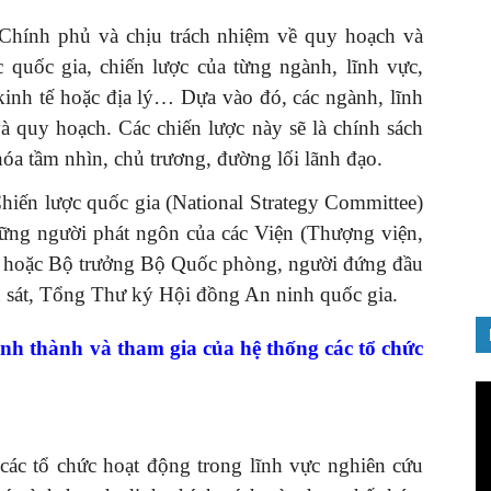
Chính phủ và chịu trách nhiệm về quy hoạch và
c quốc gia, chiến lược của từng ngành, lĩnh vực,
 kinh tế hoặc địa lý… Dựa vào đó, các ngành, lĩnh
à quy hoạch. Các chiến lược này sẽ là chính sách
GIỚI THIỆU SÁCH
óa tầm nhìn, chủ trương, đường lối lãnh đạo.
nh chào
Quản trị nhân tài – Từ lý thuyết
iến lược quốc gia (National Strategy Committee)
Đảng
đến thực tiễn
ững người phát ngôn của các Viện (Thượng viện,
08/12/2025
ng hoặc Bộ trưởng Bộ Quốc phòng, người đứng đầu
h sát, Tổng Thư ký Hội đồng An ninh quốc gia.
nh thành và tham gia của hệ thống các tổ chức
Tr
ch
Vi
các tổ chức hoạt động trong lĩnh vực nghiên cứu