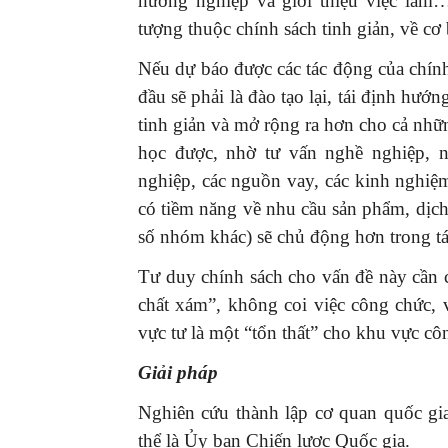
hướng nghiệp và giới thiệu việc làm
tượng thuộc chính sách tinh giản, về cơ
Nếu dự báo được các tác động của chính
đầu sẽ phải là đào tạo lại, tái định hư
tinh giản và mở rộng ra hơn cho cả nh
học được, nhờ tư vấn nghề nghiệp, n
nghiệp, các nguồn vay, các kinh nghiệ
có tiềm năng về nhu cầu sản phẩm, dịc
số nhóm khác) sẽ chủ động hơn trong t
Tư duy chính sách cho vấn đề này cần c
chất xám”, không coi việc công chức,
vực tư là một “tổn thất” cho khu vực cô
Giải pháp
Nghiên cứu thành lập cơ quan quốc gia 
thể là Ủy ban Chiến lược Quốc gia.