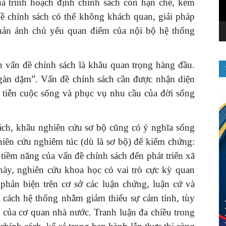
á trình hoạch định chính sách còn hạn chế, kém
đề chính sách có thể không khách quan, giải pháp
hản ánh chủ yếu quan điểm của nội bộ hệ thống
n vấn đề chính sách là khâu quan trọng hàng đầu.
 ngàn dặm”. Vấn đề chính sách cần được nhận diện
c tiễn cuộc sống và phục vụ nhu cầu của đời sống
ách, khâu nghiên cứu sơ bộ cũng có ý nghĩa sống
hiên cứu nghiêm túc (dù là sơ bộ) để kiểm chứng:
 tiềm năng của vấn đề chính sách đến phát triển xã
 này, nghiên cứu khoa học có vai trò cực kỳ quan
 phản biện trên cơ sở các luận chứng, luận cứ và
 cách hệ thống nhằm giảm thiểu sự cảm tính, tùy
bộ của cơ quan nhà nước. Tranh luận đa chiều trong