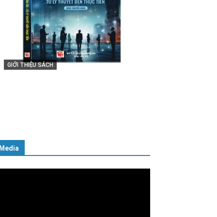
GIỚI THIỆU SÁCH
Cuốn sách “Tuyệt đối trung thành
với Tổ quốc, với Đảng, Nhà nước
và Nhân dân – Sáng ngời tư cách
người Công an cách mạng”
06/02/2025
Media
ình
ơi
deo