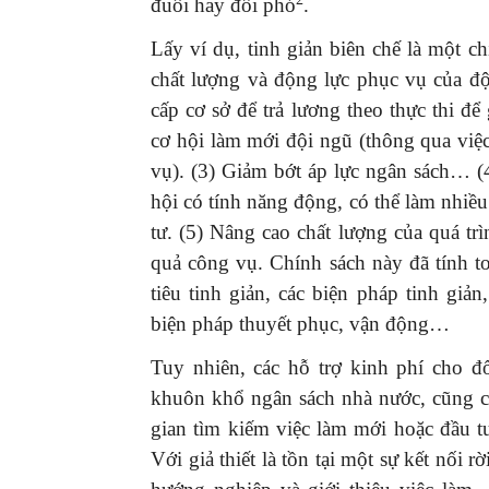
đuôi hay đối phó
.
Lấy ví dụ, tinh giản biên chế là một c
chất lượng và động lực phục vụ của độ
cấp cơ sở để trả lương theo thực thi đ
cơ hội làm mới đội ngũ (thông qua việ
vụ). (3) Giảm bớt áp lực ngân sách… (
hội có tính năng động, có thể làm nhiều
tư. (5) Nâng cao chất lượng của quá tr
quả công vụ. Chính sách này đã tính to
tiêu tinh giản, các biện pháp tinh giản
biện pháp thuyết phục, vận động…
Tuy nhiên, các hỗ trợ kinh phí cho đố
khuôn khổ ngân sách nhà nước, cũng có
gian tìm kiếm việc làm mới hoặc đầu 
Với giả thiết là tồn tại một sự kết nối r