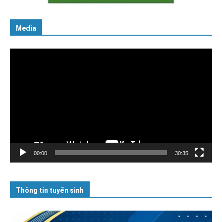
Media
Trình
chơi
Video
00:00
30:35
Thông tin tuyển sinh