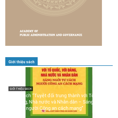
Giới thiệu sách
c,
GIỚI THIỆU SÁCH
i
Ra mắt ba cuốn sách ảnh chào mừng Đại hội
XIV của Đảng
16/01/2026