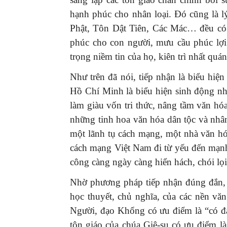
hạnh phúc cho nhân loại. Đó cũng là 
Phật, Tôn Dật Tiên, Các Mác… đều c
phúc cho con người, mưu cầu phúc lợi
trọng niềm tin của họ, kiên trì nhất quán
GIỚI THIỆU SÁCH
Như trên đã nói, tiếp nhận là biểu hiệ
Quản trị nhân tài – Từ l
Hồ Chí Minh là biểu hiện sinh động nhấ
đến thực tiễn
làm giàu vốn tri thức, nâng tầm văn hóa
08/12/2025
những tinh hoa văn hóa dân tộc và nhân 
một lãnh tụ cách mạng, một nhà văn hó
cách mạng Việt Nam đi từ yếu đến mạnh
công càng ngày càng hiển hách, chói lọi
Nhờ phương pháp tiếp nhận đúng đắn, 
học thuyết, chủ nghĩa, của các nền vă
Người, đạo Khổng có ưu điểm là “có đạo
tôn giáo của chúa Giê-su có ưu điểm l