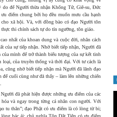
lý do để Người thừa nhận Khổng Tử, Giê-su, Đức
ó ưu điểm chung bởi họ đều muốn mưu cầu hạnh
 cho xã hội. Và, với đồng bào có đạo Người tôn
GIỚI THIỆU SÁCH
 thực thi chính sách tự do tín ngưỡng, tôn giáo.
Cuốn sách “Tuyệt đối trung thành
với Tổ quốc, với Đảng, Nhà nước
n cao nhất của khoan dung và cuộc đời, nhân cách
ý thuyết
và Nhân dân – Sáng ngời tư cách
t của sự tiếp nhận. Nhờ biết tiếp nhận, Người đã
người Công an cách mạng”
 của mình để trở thành biểu tượng của sự kết tinh
06/02/2025
loại, của truyền thống và thời đại. Với tư cách là
a, cũng nhờ biết tiếp nhận mà Người đã lãnh đạo
 để cuối cùng như đã thấy – làm lên những chiến
.
Tr
Người đã phát hiện được những ưu điểm của các
ch
n hóa và ngay trong từng cá nhân con người. Với
Vi
 tu thân”; đạo Phật có ưu điểm là có lòng từ bi;
à lòng bác ái; chủ nghĩa Tôn Dật Tiên có ưu điểm