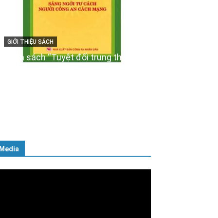
GIỚI THIỆU SÁCH
Ra mắt ba cuốn sách ảnh chào
mừng Đại hội XIV của Đảng
16/01/2026
Media
ình
ơi
deo