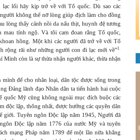
lạc lối hãy kịp trở về với Tổ quốc. Dù sao các
ác người không thể nỡ lòng giúp địch làm cho đồng
au lòng thấy cảnh nồi da nấu thịt, huynh đệ tương
u mau tỉnh ngộ. Và tôi cam đoan rằng Tổ quốc,
hoan hồng. Một khi các người đã trở về với Tổ
1.
h rộng rãi như những người con đi lạc mới về”
í Minh còn là sự thừa nhận người khác, thừa nhận
 mình để cho nhân loại, dân tộc được sống trong
ùng Đảng lãnh đạo Nhân dân ta tiến hành hai cuộc
đế quốc Mỹ cũng không ngoài mục đích buộc các
am độc lập, thống nhất, được hưởng các quyền dân
thế giới. Tuyên ngôn Độc lập năm 1945, Người đã
n ngôn Độc lập năm 1776 của nước Mỹ và tuyên
ách mạng Pháp năm 1789 để một lần nữa khẳng