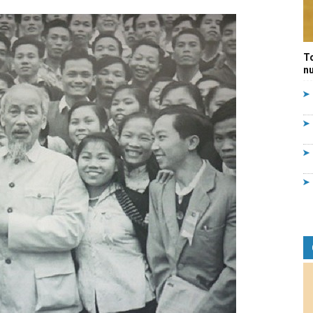
Quản
T
nư
lý
nhà
nước