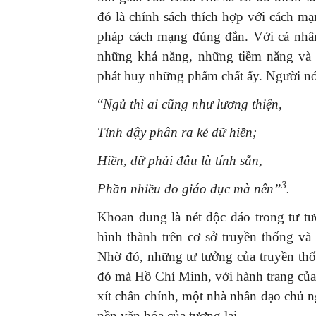
đó là chính sách thích hợp với cách m
pháp cách mạng đúng đắn. Với cá nhân
những khả năng, những tiềm năng và v
phát huy những phẩm chất ấy. Người nó
“
Ngủ thì ai cũng như lương thiện,
Tỉnh dậy phân ra kẻ dữ hiền;
Hiền, dữ phải đâu là tính sẵn,
3
Phần nhiều do giáo dục mà nên”
.
Khoan dung là nét độc đáo trong tư t
hình thành trên cơ sở truyền thống và
Nhờ đó, những tư tưởng của truyền th
đó mà Hồ Chí Minh, với hành trang của
xít chân chính, một nhà nhân đạo chủ n
nền văn hóa của tương lai.