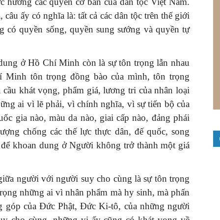
c hưởng các quyền cơ bản của dân tộc Việt Nam.
âu ấy có nghĩa là: tất cả các dân tộc trên thế giới
ũng có quyền sống, quyền sung sướng và quyền tự
 dung ở Hồ Chí Minh còn là sự tôn trọng lẫn nhau
í Minh tôn trọng đồng bào của mình, tôn trọng
cầu khát vọng, phẩm giá, lương tri của nhân loại
ững ai vì lẽ phải, vì chính nghĩa, vì sự tiến bộ của
ốc gia nào, màu da nào, giai cấp nào, đảng phái
ợng chống các thế lực thực dân, đế quốc, song
do để khoan dung ở Người không trở thành một giá
iữa người với người suy cho cùng là sự tôn trọng
 trọng những ai vì nhân phẩm mà hy sinh, mà phấn
g góp của Đức Phật, Đức Ki-tô, của những người
 suy cho cùng, những vị ấy cũng có khát vọng về