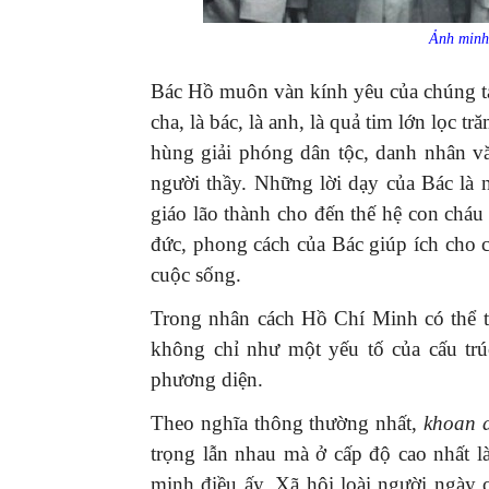
Ảnh minh 
Bác Hồ muôn vàn kính yêu của chúng ta 
cha, là bác, là anh, là quả tim lớn lọc t
hùng giải phóng dân tộc, danh nhân văn
người thầy. Những lời dạy của Bác là
giáo lão thành cho đến thế hệ con cháu
đức, phong cách của Bác giúp ích cho c
cuộc sống.
Trong nhân cách Hồ Chí Minh có thể thấ
không chỉ như một yếu tố của cấu tr
phương diện.
Theo nghĩa thông thường nhất,
khoan 
trọng lẫn nhau mà ở cấp độ cao nhất là
minh điều ấy. Xã hội loài người ngày 