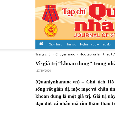
Giới thiệu
Tin tức
Nghiên cứu – Trao đổi
Trang chủ
Chuyên mục
Học tập và làm theo tư
Về giá trị “khoan dung” trong n
27/10/2020
(Quanlynhanuoc.vn) – Chủ tịch Hồ
sống rất giản dị, mộc mạc và chân tì
khoan dung là một giá trị. Giá trị nà
đạo đức cá nhân mà còn thẩm thấu t