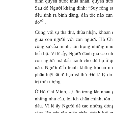
định quyền được thừa nhận, quyền đượ
Sau đó Người khẳng định: “Suy rộng ra, c
đều sinh ra bình đẳng, dân tộc nào c
2
do”
.
Cùng với sự tha thứ, thừa nhận, khoan
giữa con người với con người. Hồ Ch
cộng sự của mình, tôn trọng những nhu 
tiến bộ. Vì lẽ ấy, Người đánh giá cao nh
con người mà đấu tranh cho dù họ ở qu
nào. Người đấu tranh không khoan như
phân biệt rất rõ bạn và thù. Đó là lý 
trị trừu tượng.
Ở Hồ Chí Minh, sự tôn trọng lẫn nhau g
những nhu cầu, lợi ích chân chính, tôn
đấu. Vì lẽ ấy Người đề cao những đón
sáng lập các tôn giáo chân chính bởi