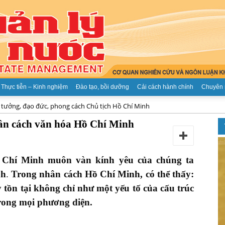
Thực tiễn – Kinh nghiệm
Đào tạo, bồi dưỡng
Cải cách hành chính
Chuyên 
 tưởng, đạo đức, phong cách Chủ tịch Hồ Chí Minh
Tạp
hân cách văn hóa Hồ Chí Minh
 Chí Minh muôn vàn kính yêu của chúng ta
nh
.
Trong nhân cách Hồ Chí Minh, có thể thấy:
chí
y tồn tại không chỉ như một yếu tố của cấu trúc
rong mọi phương diện.