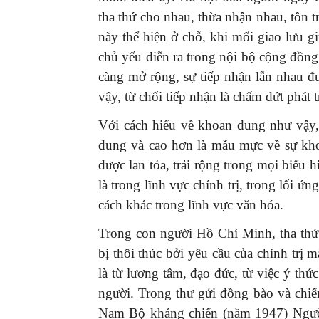
tha thứ cho nhau, thừa nhận nhau, tôn t
này thể hiện ở chỗ, khi mối giao lưu g
chủ yếu diễn ra trong nội bộ cộng đồng 
càng mở rộng, sự tiếp nhận lẫn nhau đư
vậy, từ chối tiếp nhận là chấm dứt phát t
Với cách hiểu về khoan dung như vậy,
dung và cao hơn là mẫu mực về sự kho
được lan tỏa, trải rộng trong mọi biểu
là trong lĩnh vực chính trị, trong lối ứ
cách khác trong lĩnh vực văn hóa.
Trong con người Hồ Chí Minh, tha thứ 
bị thôi thúc bởi yêu cầu của chính trị m
là từ lương tâm, đạo đức, từ việc ý thứ
người. Trong thư gửi đồng bào và ch
Nam Bộ kháng chiến (năm 1947) Người 