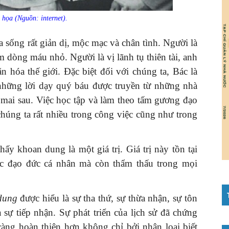
họa (Nguồn: internet).
sống rất giản dị, mộc mạc và chân tình. Người là
răm dòng máu nhỏ. Người là vị lãnh tụ thiên tài, anh
 hóa thế giới. Đặc biệt đối với chúng ta, Bác là
 những lời dạy quý báu được truyền từ những nhà
 mai sau. Việc học tập và làm theo tấm gương đạo
húng ta rất nhiều trong công việc cũng như trong
y khoan dung là một giá trị. Giá trị này tồn tại
úc đạo đức cá nhân mà còn thẩm thấu trong mọi
dung
được hiểu là sự tha thứ, sự thừa nhận, sự tôn
 sự tiếp nhận. Sự phát triển của lịch sử đã chứng
càng hoàn thiện hơn không chỉ bởi nhân loại biết