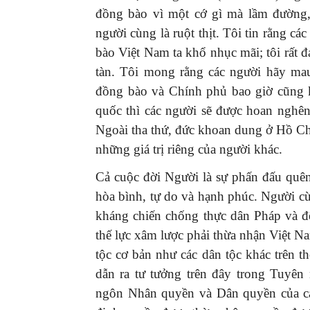
đồng bào vì một cớ gì mà lầm đường, 
người cùng là ruột thịt. Tôi tin rằng c
bào Việt Nam ta khổ nhục mãi; tôi rất đ
tàn. Tôi mong rằng các người hãy ma
đồng bào và Chính phủ bao giờ cũng k
quốc thì các người sẽ được hoan nghên
Ngoài tha thứ, đức khoan dung ở Hồ Ch
những giá trị riêng của người khác.
Cả cuộc đời Người là sự phấn đấu quên
hòa bình, tự do và hạnh phúc. Người c
kháng chiến chống thực dân Pháp và 
thế lực xâm lược phải thừa nhận Việt N
tộc cơ bản như các dân tộc khác trên 
dẫn ra tư tưởng trên đây trong Tuyê
ngôn Nhân quyền và Dân quyền của c