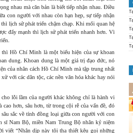
rọng nhau mà căn bản là biết tiếp nhận nhau. Điều
Tạ
iữa con người với nhau còn hạn hẹp, sự tiếp nhận
Tạ
thì lịch sử phát triển chậm chạp. Khi mối quan hệ
Tạ
ợc đẩy mạnh thì lịch sử phát triển nhanh hơn. Vì
Tạ
riển.
Tạ
 thì Hồ Chí Minh là một biểu hiện của sự khoan
an dung. Khoan dung là một giá trị đạo đức, nó
 hiện của nhân cách Hồ Chí Minh mà tập trung nhất
ng xử với các dân tộc, các nền văn hóa khác hay nói
cho lỗi lầm của người khác không chỉ là hành vi
à cao hơn, sâu hơn, từ trong cội rễ của vấn đề, đó
c sâu sắc về tính đồng loại giữa con người với con
iến sĩ Nam Bộ, miền Nam Trung Bộ nhân kỷ niệm
viết “Nhân dịp này tôi tha thiết kêu gọi những