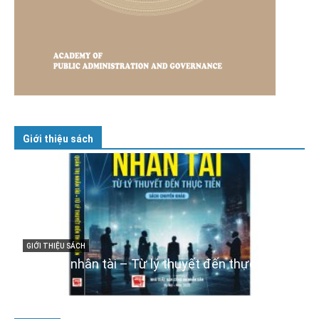
Giới thiệu sách
GIỚI THIỆU SÁCH
Cuốn sách “Tuyệt đối trung thành với Tổ quốc,
với Đảng, Nhà nước và Nhân dân – Sáng ngời
tư cách người Công an cách mạng”
06/02/2025