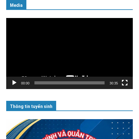
Media
Trình
chơi
Video
00:00
30:35
Thông tin tuyển sinh