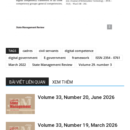
TAGS
cadres
civil servants
digital competence
digital government
E-government
framework
ISSN 2354 - 0761
March 2022
State Management Review
Volume 29. number 3
BÀI VIẾT LIÊN QUAN
XEM THÊM
Volume 33, Number 20, June 2026
Volume 33, Number 19, March 2026