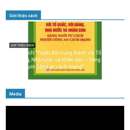
Giới thiệu sách
GIỚI THIỆU SÁCH
Cuốn sách “Tuyệt đối trung thành với Tổ quốc,
với Đảng, Nhà nước và Nhân dân – Sáng ngời tư
cách người Công an cách mạng”
06/02/2025
Media
Trình
chơi
Video