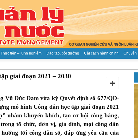
Thực tiễn – Kinh nghiệm
Đào tạo, bồi dưỡng
Cải cách hành chính
Chuyên 
Tạp
ập giai đoạn 2021 – 2030
ng Vũ Đức Đam vừa ký Quyết định số 677/QĐ-
ựng mô hình Công dân học tập giai đoạn 2021
chí
p” nhằm khuyến khích, tạo cơ hội công bằng,
trong tổ chức, đơn vị, gia đình, mọi công dân
, hướng tới công dân số, đáp ứng yêu cầu của