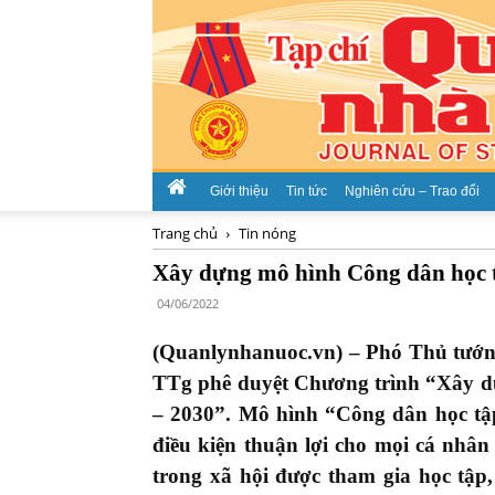
Giới thiệu
Tin tức
Nghiên cứu – Trao đổi
Trang chủ
Tin nóng
Xây dựng mô hình Công dân học t
04/06/2022
(Quanlynhanuoc.vn) – Phó Thủ tướ
TTg phê duyệt Chương trình “Xây d
– 2030”. Mô hình “Công dân học tậ
điều kiện thuận lợi cho mọi cá nhân 
trong xã hội được tham gia học tập