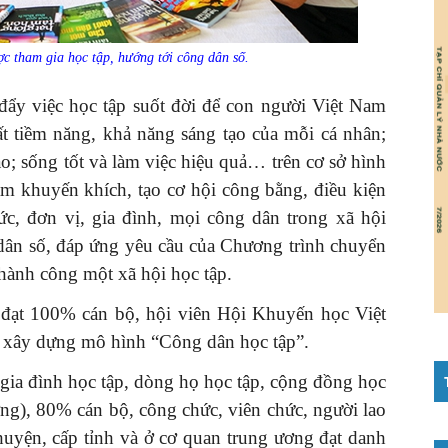
c tham gia học tập, hướng tới công dân số.
đẩy việc học tập suốt đời để con người Việt Nam
hất tiềm năng, khả năng sáng tạo của mỗi cá nhân;
o; sống tốt và làm việc hiệu quả… trên cơ sở hình
m khuyến khích, tạo cơ hội công bằng, điều kiện
ức, đơn vị, gia đình, mọi công dân trong xã hội
 dân số, đáp ứng yêu cầu của Chương trình chuyển
hành công một xã hội học tập.
đạt 100% cán bộ, hội viên Hội Khuyến học Việt
hí xây dựng mô hình “Công dân học tập”.
ia đình học tập, dòng họ học tập, cộng đồng học
ơng), 80% cán bộ, công chức, viên chức, người lao
huyện, cấp tỉnh và ở cơ quan trung ương đạt danh