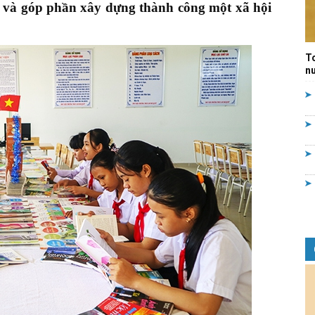
a và góp phần xây dựng thành công một xã hội
Quản
T
nư
lý
nhà
nước