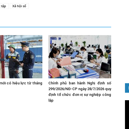
 tập
Xã hội số
Q
đ
0
mới có hiệu lực từ tháng
Chính phủ ban hành Nghị định số
299/2026/NĐ-CP ngày 28/7/2026 quy
định tổ chức đơn vị sự nghiệp công
lập
Tr
ch
Vi