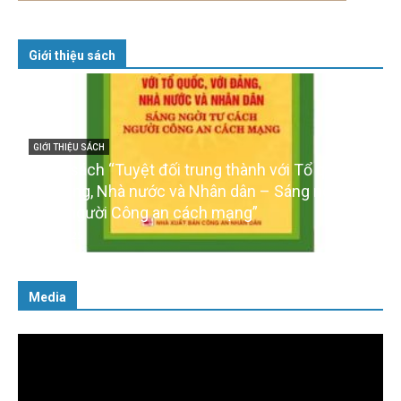
Giới thiệu sách
GIỚI THIỆU SÁCH
Cuốn sách “Tuyệt đối trung thành với Tổ quốc,
với Đảng, Nhà nước và Nhân dân – Sáng ngời tư
cách người Công an cách mạng”
06/02/2025
Media
Trình
chơi
Video