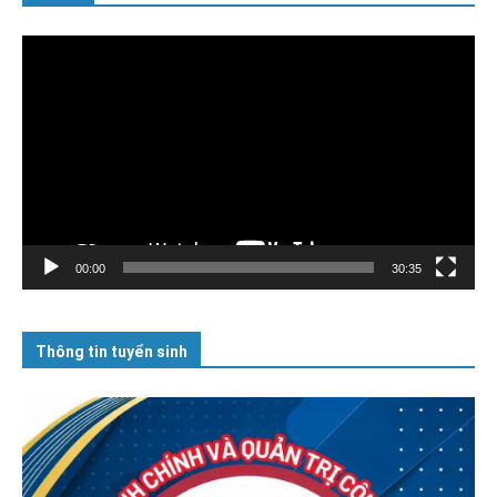
Trình
chơi
Video
00:00
30:35
Thông tin tuyển sinh