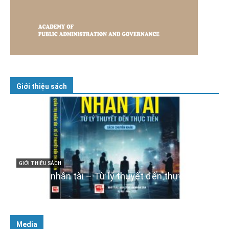
Giới thiệu sách
GIỚI THIỆU SÁCH
Cuốn sách “Tuyệt đối trung thành với Tổ quốc,
với Đảng, Nhà nước và Nhân dân – Sáng ngời
tư cách người Công an cách mạng”
06/02/2025
Media